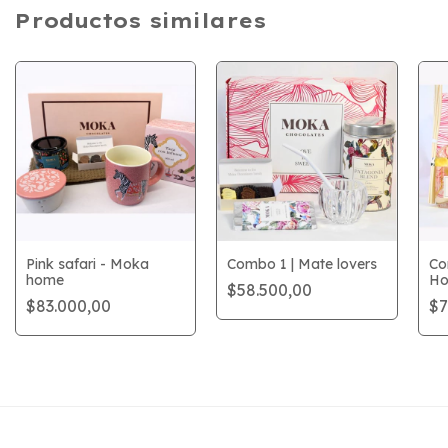
Productos similares
Pink safari - Moka
Combo 1 | Mate lovers
Co
home
H
$58.500,00
$83.000,00
$7