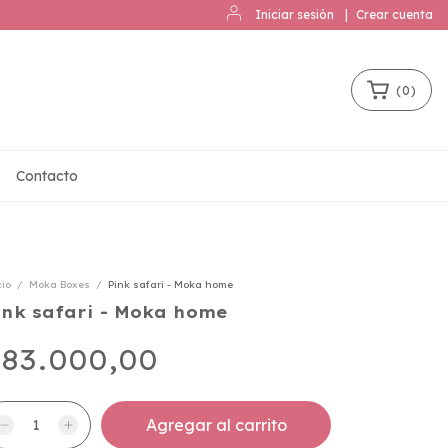
Iniciar sesión
|
Crear cuenta
(
0
)
Contacto
cio
/
Moka Boxes
/
Pink safari - Moka home
ink safari - Moka home
83.000,00