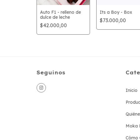
 Dia del
Auto F1 - relleno de
Its a Boy - Box
olf
dulce de leche
$73.000,00
$42.000,00
Seguinos
Cate
Inicio
Produc
Quién
Moka 
Cómo 