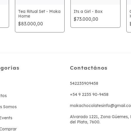
Tea Ritual Set - Moka
Its a Girl - Box
Home
$73.000,00
$83.000,00
gorías
Contactános
542235909458
+54 9 2235 90-9458
tos
mokachocolatesinfo@gmail.c
es Somos
Alvarado 1221, Zona Gúemes,
Events
del Plata, 7600.
Comprar