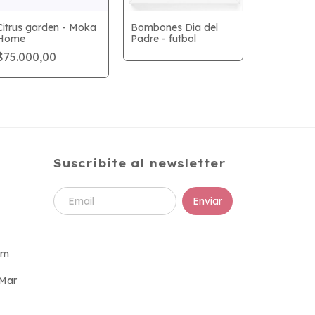
Citrus garden - Moka
Bombones Dia del
Home
Padre - futbol
Crystal tea
$75.000,00
Moka Ho
$65.000,
Suscribite al newsletter
om
 Mar