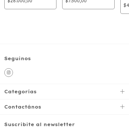
$28.000,00
$7.500,00
$4
Seguinos
Categorías
Contactános
Suscribite al newsletter